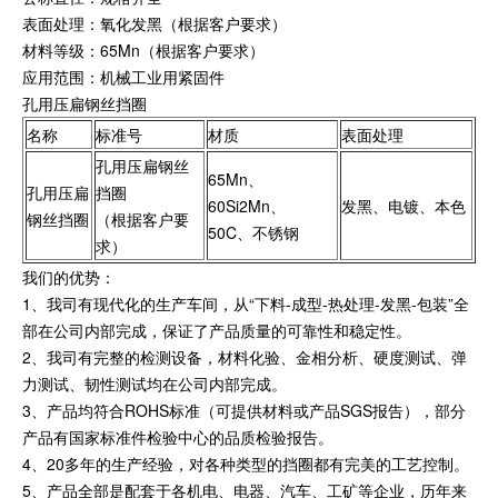
表面处理：氧化发黑（根据客户要求）
材料等级：65Mn（根据客户要求）
应用范围：机械工业用紧固件
孔用压扁钢丝挡圈
名称
标准号
材质
表面处理
孔用压扁钢丝
65Mn、
孔用压扁
挡圈
60Si2Mn、
发黑、电镀、本色
钢丝挡圈
（根据客户要
50C、不锈钢
求）
我们的优势：
1、我司有现代化的生产车间，从“下料-成型-热处理-发黑-包装”全
部在公司内部完成，保证了产品质量的可靠性和稳定性。
2、我司有完整的检测设备，材料化验、金相分析、硬度测试、弹
力测试、韧性测试均在公司内部完成。
3、产品均符合ROHS标准（可提供材料或产品SGS报告），部分
产品有国家标准件检验中心的品质检验报告。
4、20多年的生产经验，对各种类型的挡圈都有完美的工艺控制。
5、产品全部是配套于各机电、电器、汽车、工矿等企业，历年来