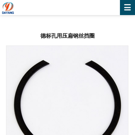
德标孔用压扁钢丝挡圈