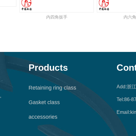
内四角扳手
内六
Products
Cont
Add:
Retaining ring class
,
Tel:86-
Gasket class
Email:ki
accessories