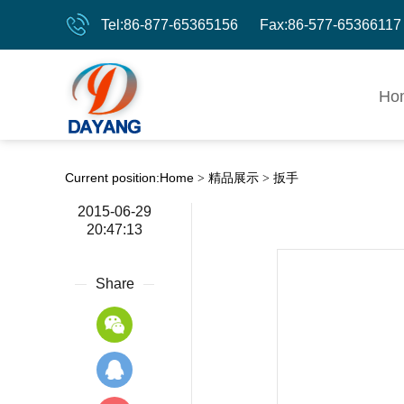
Tel:86-877-65365156 Fax:86-577-65366117
Ho
Current position:
Home
精品展示
扳手
>
>
2015-06-29
20:47:13
Share