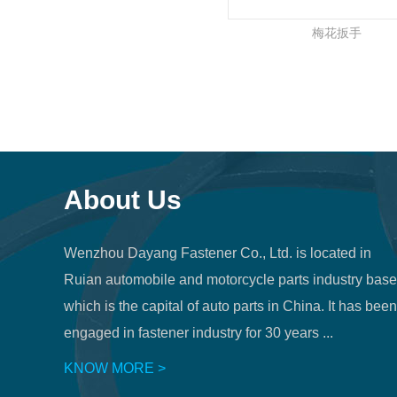
梅花扳手
About Us
Wenzhou Dayang Fastener Co., Ltd. is located in
Ruian automobile and motorcycle parts industry base
which is the capital of auto parts in China. It has been
engaged in fastener industry for 30 years ...
KNOW MORE >