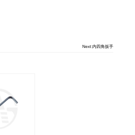
Next:
内四角扳手