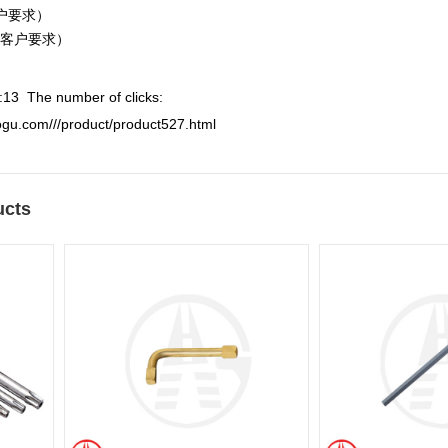
户要求）
据客户要求）
:13 The number of clicks:
aogu.com///product/product527.html
cts