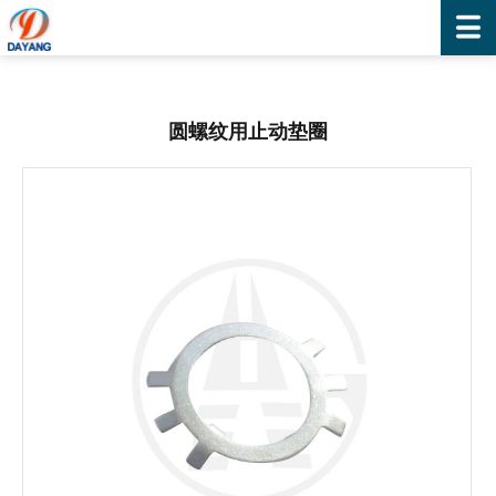
圆螺纹用止动垫圈