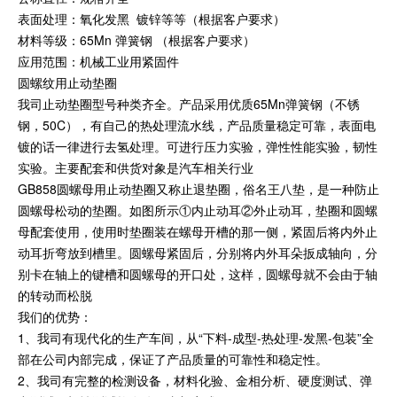
表面处理：氧化发黑 镀锌等等（根据客户要求）
材料等级：65Mn 弹簧钢 （根据客户要求）
应用范围：机械工业用紧固件
圆螺纹用止动垫圈
我司止动垫圈型号种类齐全。产品采用优质65Mn弹簧钢（不锈
钢，50C），有自己的热处理流水线，产品质量稳定可靠，表面电
镀的话一律进行去氢处理。可进行压力实验，弹性性能实验，韧性
实验。主要配套和供货对象是汽车相关行业
GB858圆螺母用止动垫圈又称止退垫圈，俗名王八垫，是一种防止
圆螺母松动的垫圈。如图所示①内止动耳②外止动耳，垫圈和圆螺
母配套使用，使用时垫圈装在螺母开槽的那一侧，紧固后将内外止
动耳折弯放到槽里。圆螺母紧固后，分别将内外耳朵扳成轴向，分
别卡在轴上的键槽和圆螺母的开口处，这样，圆螺母就不会由于轴
的转动而松脱
我们的优势：
1、我司有现代化的生产车间，从“下料-成型-热处理-发黑-包装”全
部在公司内部完成，保证了产品质量的可靠性和稳定性。
2、我司有完整的检测设备，材料化验、金相分析、硬度测试、弹