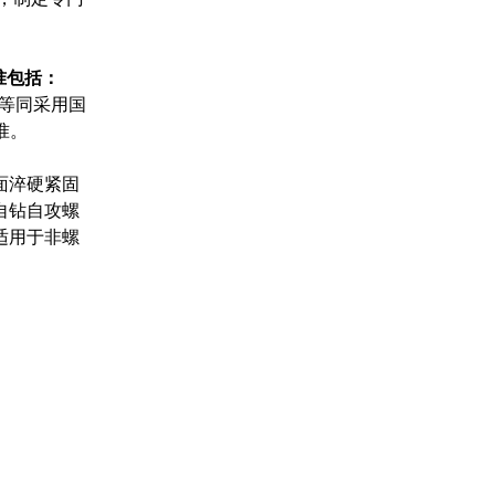
标准包括：
本标准等同采用国
标准。
面淬硬紧固
自钻自攻螺
适用于非螺