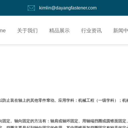
kimlin@dayangfastener.com
me
关于我们
精品展示
行业资讯
新闻
以防止装在轴上的其他零件窜动。应用学科：机械工程（一级学科）；机
向固定。轴向固定的方法有：轴肩或轴环固定、用轴端挡圈或圆锥面固定
定。挡圈主要是起到轴向固定的作用，其中圆锥面加挡圈固定有较高的定