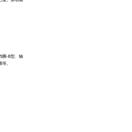
。
圈-B型、轴
圈等。