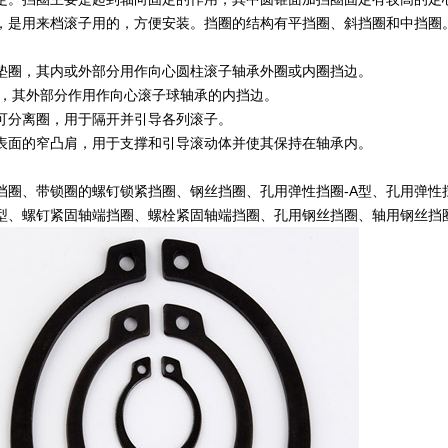
，是用来档滚子用的，方便安装。挡圈的结构有平挡圈、斜挡圈和中挡圈
垫圈，其内或外部分用作向心圆柱滚子轴承外圈或内圈挡边。
圈，其外部分作用作向心滚子球轴承的内挡边。
可分离圈，用于隔开并引导各列滚子。
表面的窄凸肩，用于支撑和引导滚动体并使其保持在轴承内。
圈、带锁圈的螺钉锁紧挡圈、钢丝挡圈、孔用弹性挡圈-A型、孔用弹性挡
B型、螺钉紧固轴端挡圈、螺栓紧固轴端挡圈、孔用钢丝挡圈、轴用钢丝挡