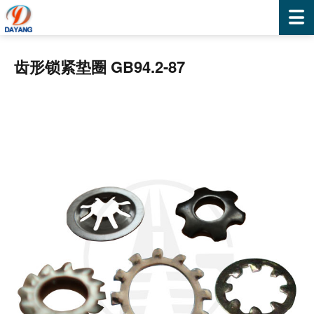
齿形锁紧垫圈 GB94.2-87