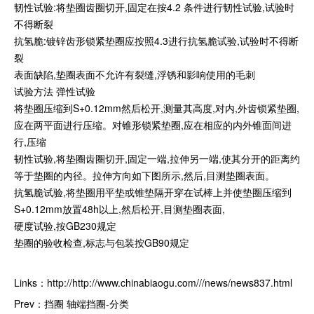
韧性试验:将垫圈齿圈切开,固定在按4.2 条件进行韧性试验,试验时
不得断裂
抗氢脆:镀锌齿形锁紧垫圈应按照4.3进行抗氢脆试验,试验时不得断
裂
表面缺陷,垫圈表面不允许有裂缝,浮锈和影响使用的毛刺
试验方法 弹性试验
将垫圈压缩到S+0.12mm然后松开,测量其高度,对内,外齿锁紧垫圈,
应在两平面进行压缩。对锥形锁紧垫圈,应在相应的内外锥面间进
行,压缩
韧性试验,将垫圈齿圈切开,固定一端,拉伸另一端,使其分开的距离约
等于垫圈的内径。拉伸方向如下图所示,然后,目测垫圈表面。
抗氢脆试验,将垫圈用平垫或锥垫隔开穿在试棒上并使垫圈压缩到
S+0.12mm放置48h以上,然后松开,目测垫圈表面,
硬度试验,按GB230规定
垫圈的验收检查,标志与包装按GB90规定
Links：
http://http://www.chinabiaogu.com///news/news837.html
Prev：
挡圈 轴端挡圈-分类